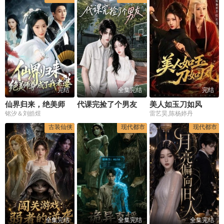
完结
全集完结
完结
仙界归来，绝美师尊成了我老婆
代课完捡了个男友
美人如玉刀如风
铭汐＆刘皓煜
雷艺昊,陈杨婷丹
古装仙侠
现代都市
现代都市
全集完结
全集完结
全集完结