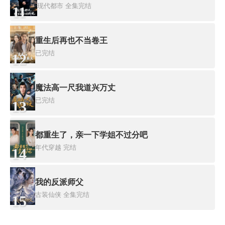
现代都市
全集完结
11
重生后再也不当卷王
已完结
12
魔法高一尺我道兴万丈
已完结
13
都重生了，亲一下学姐不过分吧
年代穿越
完结
14
我的反派师父
古装仙侠
全集完结
15