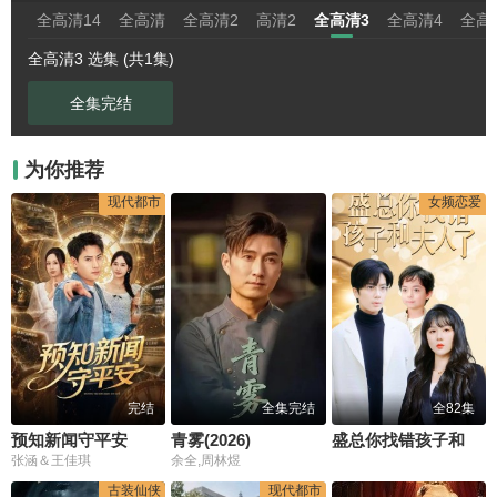
全高清14
全高清
全高清2
高清2
全高清3
全高清4
全高
全高清3 选集 (共1集)
全集完结
为你推荐
现代都市
女频恋爱
完结
全集完结
全82集
预知新闻守平安
青雾(2026)
盛总你找错孩子和夫人了
张涵＆王佳琪
余全,周林煜
古装仙侠
现代都市