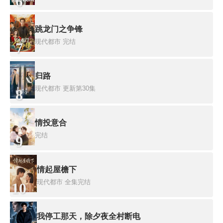
6
跳龙门之争锋
现代都市
完结
7
归路
现代都市
更新第30集
8
情投意合
完结
9
情起屋檐下
现代都市
全集完结
10
我停工那天，除夕夜全村断电