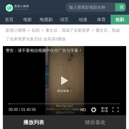
搜
索
首页
电影
电视剧
综艺
动漫
体育
短剧
影视小窝网
>
短剧
>
重生后，我成了全家噩梦
>
重生后，我成
了全家噩梦全集完结 全高清3播放
警告：请不要相信视频中任何广告与字幕！
00:00
/
01:40:56
HD
播放列表
猜你喜欢