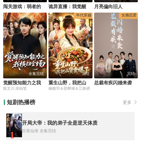
闯关游戏：弱者的逆袭
诡异直播：我觉醒了无敌推演
月亮偏向旧人
年代穿越
女频恋爱
全集完结
完结
完结
觉醒预知能力之我横扫全场
重生山野，我把山货卖爆了
总裁有疾闪婚来袭
陈文川,张灿莹
杨馥羽＆邵郸倾＆江路祺
短剧热播榜
更多
开局大帝：我的弟子全是逆天体质
古装仙侠
全集完结
1