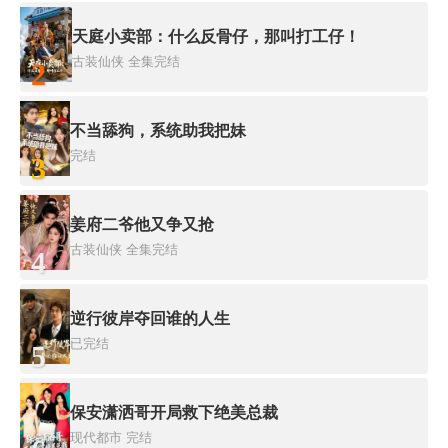
天庭小卖部：什么反骨仔，那叫打工仔！
古装仙侠
全集完结
2
不当舔狗，系统助我把妹
完结
3
姜府二爷他又争又抢
古装仙侠
全集完结
4
逆行彼岸夺回谁的人生
已完结
5
保安潇洒哥开局救下绝美总裁
现代都市
完结