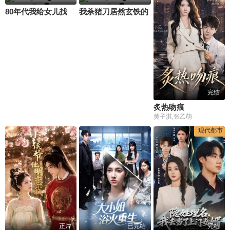
80年代我给女儿找了个厂长后妈
我杀猪刀居然玄铁的
完结
炙热吻痕
黄子淇,张乙萌
现代都市
正片
已完结
完结