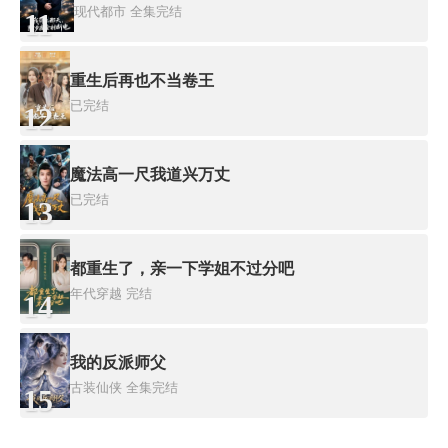
现代都市
全集完结
11
重生后再也不当卷王
已完结
12
魔法高一尺我道兴万丈
已完结
13
都重生了，亲一下学姐不过分吧
年代穿越
完结
14
我的反派师父
古装仙侠
全集完结
15