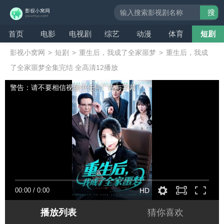
搜
索
首页
电影
电视剧
综艺
动漫
体育
短剧
影视小窝网
>
短剧
>
重生后，我成了全家噩梦
>
重生后，我成
了全家噩梦全集完结 全高清12播放
警告：请不要相信视频中任何广告与字幕！
00:00
/
0:00
HD
播放列表
猜你喜欢