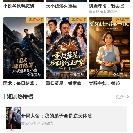
小侯爷他明恋我
大小姐浴火重生
隐姓埋名，我去当了上门女婿
敖日格乐＆张婉琳
古装仙侠
古装仙侠
现代都市
全集完结
全集完结
全集完结
国术：每日结算，从黄包车夫开始
重归蓝星，举家修行立世家第二季
觉醒主妇：撑起一片天
短剧热播榜
更多
开局大帝：我的弟子全是逆天体质
古装仙侠
全集完结
1