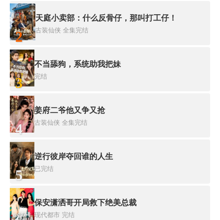
天庭小卖部：什么反骨仔，那叫打工仔！
古装仙侠
全集完结
2
不当舔狗，系统助我把妹
完结
3
姜府二爷他又争又抢
古装仙侠
全集完结
4
逆行彼岸夺回谁的人生
已完结
5
保安潇洒哥开局救下绝美总裁
现代都市
完结