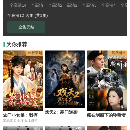
全高清14
全高清
全高清2
高清2
全高清3
全高清4
全高
全高清12 选集 (共1集)
全集完结
为你推荐
年代穿越
现代都市
正片
完结
全集
戏天2：寒门逆袭？我是帝族天骄
农门小女娘：我有一个聚宝盆
藏在制服下的聆听者
陆恩馨＆王洋＆江路祺
完结
全60集