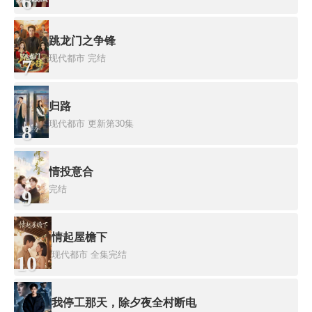
6
跳龙门之争锋
现代都市
完结
7
归路
现代都市
更新第30集
8
情投意合
完结
9
情起屋檐下
现代都市
全集完结
10
我停工那天，除夕夜全村断电