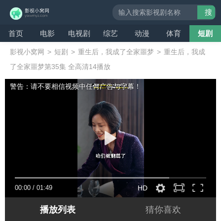
搜
索
首页
电影
电视剧
综艺
动漫
体育
短剧
影视小窝网
>
短剧
>
重生后，我成了全家噩梦
>
重生后，我成
了全家噩梦第35集 全高清14播放
警告：请不要相信视频中任何广告与字幕！
00:00
/
01:49
HD
播放列表
猜你喜欢