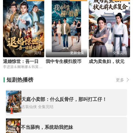
完结
更新全集
全集完结
退婚惊世：吾一日破七境
我中专生横扫股币
成为卖鱼妇，状元前夫求复合
李进源＆阚琳娜＆韩翼阳＆王静
短剧热播榜
更多
天庭小卖部：什么反骨仔，那叫打工仔！
古装仙侠
全集完结
1
不当舔狗，系统助我把妹