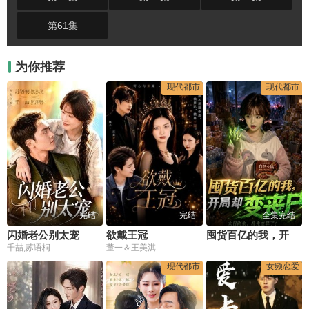
第61集
为你推荐
现代都市
现代都市
完结
完结
全集完结
闪婚老公别太宠
欲戴王冠
囤货百亿的我，开局却变丧尸
千喆,苏语桐
董一＆王美淇
现代都市
女频恋爱