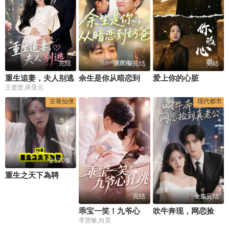
完结
第80集完结
完结
重生追妻，夫人别逃
余生是你从暗恋到奶爸(余生是你从暗恋到奶爸)
爱上你的心脏
王楚贤,薛景元
古装仙侠
现代都市
全120集
重生之天下為聘
完结
全集完结
乖宝一笑！九爷心狂跳
吹牛奔现，网恋捡到真老公
李慧敏,向昊