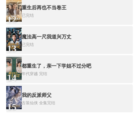
重生后再也不当卷王
已完结
12
魔法高一尺我道兴万丈
已完结
13
都重生了，亲一下学姐不过分吧
年代穿越
完结
14
我的反派师父
古装仙侠
全集完结
15