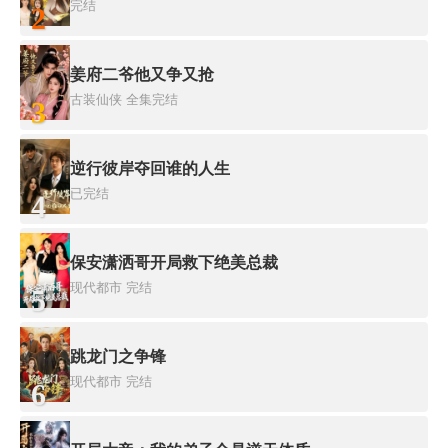
完结
2
姜府二爷他又争又抢
古装仙侠
全集完结
3
逆行彼岸夺回谁的人生
已完结
4
保安潇洒哥开局救下绝美总裁
现代都市
完结
5
跳龙门之争锋
现代都市
完结
6