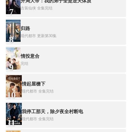
开局大帝：我的弟子全是逆天体质
古装仙侠
全集完结
7
归路
现代都市
更新第30集
8
情投意合
完结
9
情起屋檐下
现代都市
全集完结
10
我停工那天，除夕夜全村断电
现代都市
全集完结
11