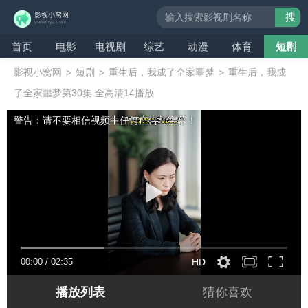
搜
索
首页
电影
电视剧
综艺
动漫
体育
短剧
影视小窝网
>
短剧
>
重生后，我成了全家噩梦
>
重生后，我成
了全家噩梦第30集 全高清14播放
警告：请不要相信视频中任何广告与字幕！
00:00
/
02:35
HD
播放列表
猜你喜欢