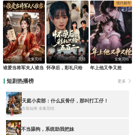
现代都市
全集完结
完结
全集完结
谁爱当将军夫人谁当
怀孕后，彩礼只给五百二
年上他又争又抢
短剧热播榜
更多
天庭小卖部：什么反骨仔，那叫打工仔！
古装仙侠
全集完结
1
不当舔狗，系统助我把妹