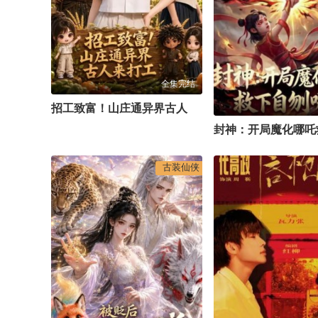
全集完结
招工致富！山庄通异界古人来打工
古装仙侠