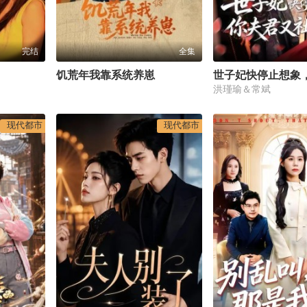
完结
全集
饥荒年我靠系统养崽
洪瑾瑜＆常斌
现代都市
现代都市