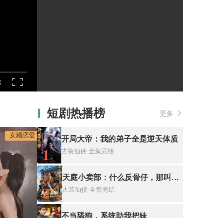
短剧热播榜
更多
女频恋爱
开局大帝：我的弟子全是逆天体质
1
古装仙侠
全集完结
天庭小卖部：什么反骨仔，那叫打工仔！
2
古装仙侠
全集完结
不当舔狗，系统助我把妹