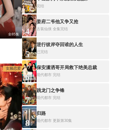
3
完结
姜府二爷他又争又抢
4
古装仙侠
全集完结
全85集
逆行彼岸夺回谁的人生
5
已完结
保安潇洒哥开局救下绝美总裁
女频恋爱
6
现代都市
完结
跳龙门之争锋
7
现代都市
完结
归路
8
现代都市
更新第30集