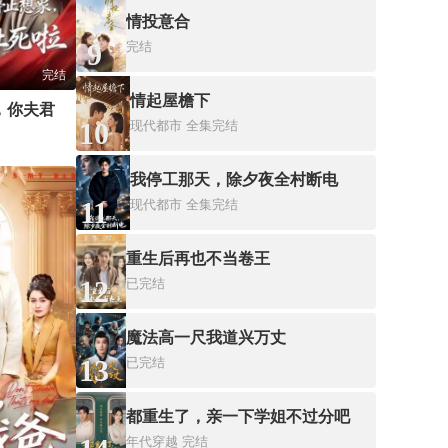
情投意合
9
完结
完结
情起屋檐下
世子妃快停止想象，你夫君又社死啦
10
现代都市
全集完结
我停工那天，除夕夜全村断电
11
现代都市
全集完结
重生后再也不当卷王
12
已完结
魔法高一尺我道兴万丈
13
已完结
都重生了，亲一下学姐不过分吧
年代穿越
完结