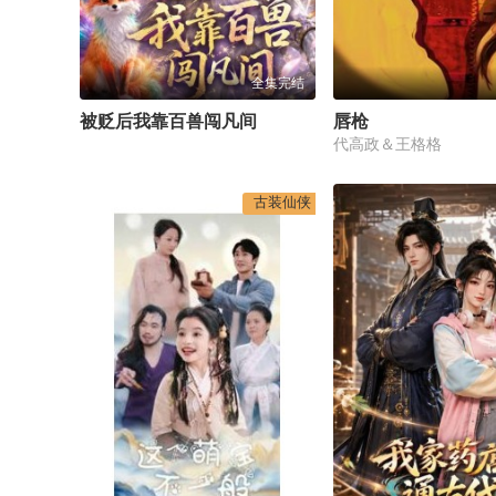
全集完结
被贬后我靠百兽闯凡间
唇枪
代高政＆王格格
古装仙侠