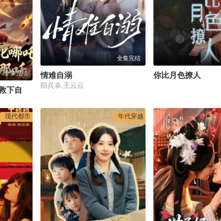
全集完结
全集完结
情难自溺
你比月色撩人
阳兵卓,王云云
封神：开局魔化哪吒救下自刎哪吒
现代都市
年代穿越