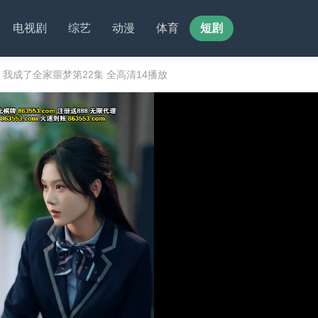
电视剧
综艺
动漫
体育
短剧
我成了全家噩梦第22集 全高清14播放