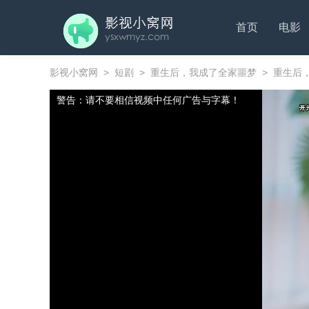
首页
电影
影视小窝网
>
短剧
>
重生后，我成了全家噩梦
>
重生后，
警告：请不要相信视频中任何广告与字幕！