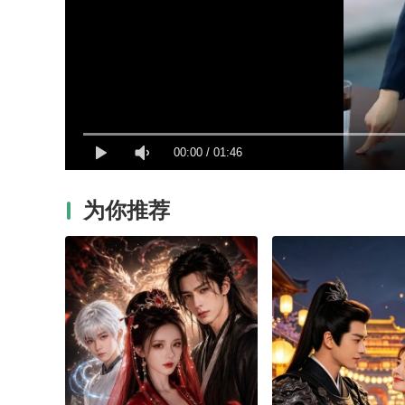
00:00
/
01:46
为你推荐