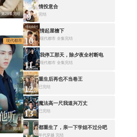
情投意合
第28集完结
9
完结
情起屋檐下
10
现代都市
全集完结
现代都市
我停工那天，除夕夜全村断电
11
现代都市
全集完结
重生后再也不当卷王
12
已完结
魔法高一尺我道兴万丈
13
已完结
都重生了，亲一下学姐不过分吧
完结
年代穿越
完结