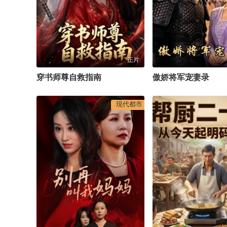
正片
穿书师尊自救指南
傲娇将军宠妻录
现代都市