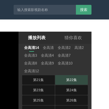
第07集
第08集
搜索
第09集
第10集
第11集
第12集
播放列表
猜你喜欢
第13集
第14集
全高清14
全高清
全高清2
高清2
第15集
第16集
全高清3
全高清4
全高清7
第17集
第18集
全高清8
全高清9
全高清10
第19集
第20集
全高清12
第21集
第22集
第23集
第24集
第25集
第26集