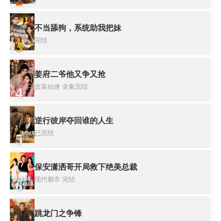
2
不当舔狗，系统助我把妹
完结
3
姜府二爷他又争又抢
古装仙侠
全集完结
4
逆行彼岸夺回谁的人生
已完结
5
保安潇洒哥开局救下绝美总裁
现代都市
完结
6
跳龙门之争锋