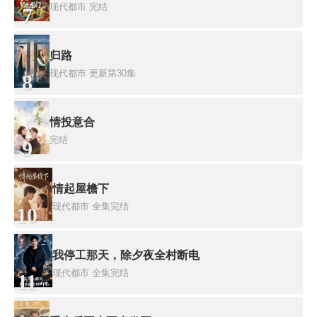
现代都市
完结
7
归路
现代都市
更新第30集
8
情投意合
完结
9
情起屋檐下
现代都市
全集完结
10
我停工那天，除夕夜全村断电
现代都市
全集完结
11