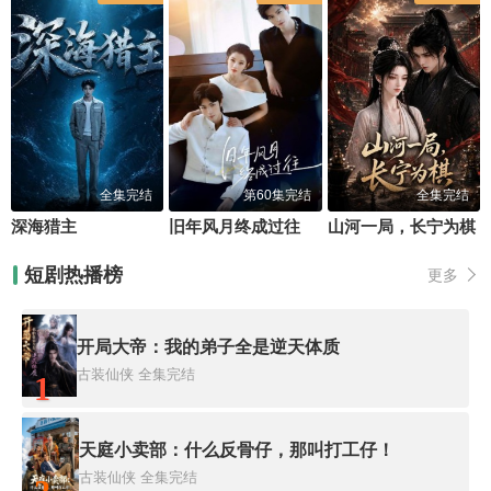
全集完结
第60集完结
全集完结
深海猎主
旧年风月终成过往
山河一局，长宁为棋
短剧热播榜
更多
开局大帝：我的弟子全是逆天体质
古装仙侠
全集完结
1
天庭小卖部：什么反骨仔，那叫打工仔！
古装仙侠
全集完结