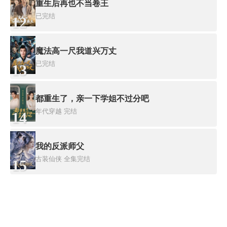
重生后再也不当卷王
已完结
12
魔法高一尺我道兴万丈
已完结
13
都重生了，亲一下学姐不过分吧
年代穿越
完结
14
我的反派师父
古装仙侠
全集完结
15