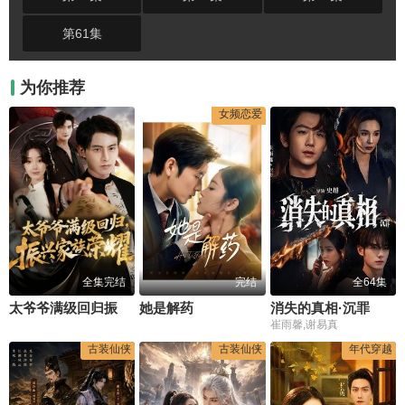
第61集
为你推荐
女频恋爱
全集完结
完结
全64集
太爷爷满级回归振兴家族荣耀
她是解药
消失的真相·沉罪
崔雨馨,谢易真
古装仙侠
古装仙侠
年代穿越