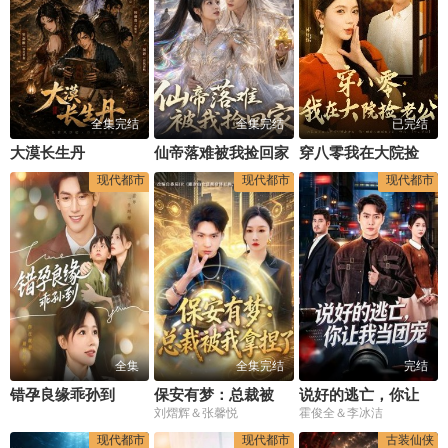
全集完结
全集完结
已完结
大漠长生丹
仙帝落难被我捡回家
穿八零我在大院捡老公
现代都市
现代都市
现代都市
全集
全集完结
完结
错孕良缘乖孙到
保安有梦：总裁被我拿捏了
说好的逃亡，你让我当团宠
刘熠辉＆张馨悦
霍俊全＆李冰洁
现代都市
现代都市
古装仙侠