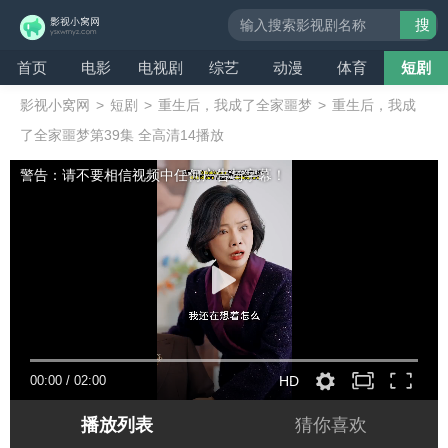
搜
索
首页
电影
电视剧
综艺
动漫
体育
短剧
影视小窝网
>
短剧
>
重生后，我成了全家噩梦
>
重生后，我成
了全家噩梦第39集 全高清14播放
警告：请不要相信视频中任何广告与字幕！
00:00
/
02:00
HD
播放列表
猜你喜欢