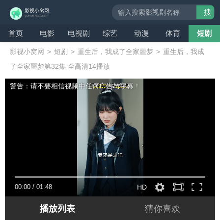
搜
索
首页
电影
电视剧
综艺
动漫
体育
短剧
影视小窝网
>
短剧
>
重生后，我成了全家噩梦
>
重生后，我成
了全家噩梦第32集 全高清14播放
警告：请不要相信视频中任何广告与字幕！
00:00
/
01:48
HD
播放列表
猜你喜欢