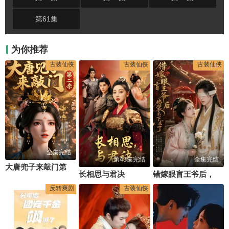
第61集
为你推荐
古装仙侠
古装仙侠
古装仙侠
全集完结
第43集完结
全集完结
大唐兜子来敲门第二季
长相思与君决
错嫁眼盲王爷后，他装不下去了
反转爽剧
古装仙侠