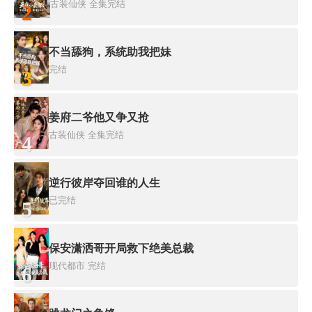
古装仙侠
全集完结
2
不当舔狗，系统助我把妹
完结
3
姜府二爷他又争又抢
古装仙侠
全集完结
4
逆行彼岸夺回谁的人生
已完结
5
保安潇洒哥开局救下绝美总裁
现代都市
完结
6