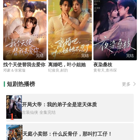
完结
完结
完结
找个天使替我去爱你
离婚吧，叶小姐她不忍了
夜染桑枝
邓豪＆张紫璇
纪俊良,郝韵
黄宥天,查祎琛
短剧热播榜
更多
开局大帝：我的弟子全是逆天体质
古装仙侠
全集完结
1
天庭小卖部：什么反骨仔，那叫打工仔！