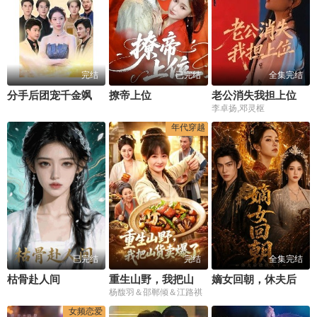
完结
已完结
全集完结
分手后团宠千金飒爆了
撩帝上位
老公消失我担上位，离婚后我嫁给了顶流
李卓扬,邓灵枢
年代穿越
已完结
完结
全集完结
枯骨赴人间
重生山野，我把山货卖爆了
嫡女回朝，休夫后独揽天下
杨馥羽＆邵郸倾＆江路祺
女频恋爱